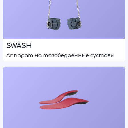
SWASH
Аппарат на тазобедренные суставы