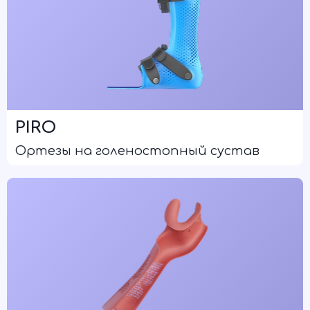
PIRO
Ортезы на голеностопный сустав